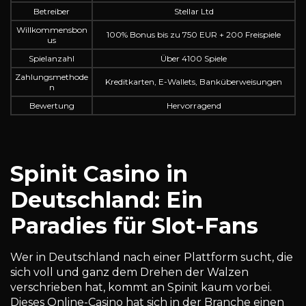
Betreiber
Stellar Ltd
Willkommensbon
100% Bonus bis zu 750 EUR + 200 Freispiele
us
Spielanzahl
Über 4100 Spiele
Zahlungsmethode
Kreditkarten, E-Wallets, Banküberweisungen
n
Bewertung
Hervorragend
Spinit Casino in
Deutschland: Ein
Paradies für Slot-Fans
Wer in Deutschland nach einer Plattform sucht, die
sich voll und ganz dem Drehen der Walzen
verschrieben hat, kommt an Spinit kaum vorbei.
Dieses Online-Casino hat sich in der Branche einen