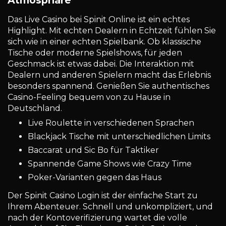
Atmosphäre
Das Live Casino bei Spinit Online ist ein echtes
Highlight. Mit echten Dealern in Echtzeit fühlen Sie
sich wie in einer echten Spielbank. Ob klassische
Tische oder moderne Spielshows, für jeden
Geschmack ist etwas dabei. Die Interaktion mit
Dealern und anderen Spielern macht das Erlebnis
besonders spannend. Genießen Sie authentisches
Casino-Feeling bequem von zu Hause in
Deutschland.
Live Roulette in verschiedenen Sprachen
Blackjack Tische mit unterschiedlichen Limits
Baccarat und Sic Bo für Taktiker
Spannende Game Shows wie Crazy Time
Poker-Varianten gegen das Haus
Der Spinit Casino Login ist der einfache Start zu
Ihrem Abenteuer. Schnell und unkompliziert, und
nach der Kontoverifizierung wartet die volle