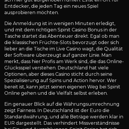
Entdecker, die jeden Tag ein neues Spiel
ausprobieren möchten.
Die Anmeldung ist in wenigen Minuten erledigt,
und mit dem richtigen Spinit Casino Bonus in der
Tasche startet das Abenteuer direkt. Egal ob man
die klassischen Früchte-Slots bevorzugt oder sich
lieber an die Tische im Live Casino wagt, die Qualität
der Software überzeugt auf ganzer Linie. Man
merkt, dass hier Profis am Werk sind, die das Online-
Glücksspiel verstehen. Deutschland hat viele
Optionen, aber dieses Casino sticht durch seine
Spezialisierung auf Spins und Action hervor. Wer
bereit ist, kann jetzt seinen eigenen Weg bei Spinit
Online gehen und die Vielfalt selbst erleben.
Ein genauer Blick auf die Währungsumrechnung
zeigt Fairness. In Deutschland ist der Euro die
Standardwährung, und alle Beträge werden klar in
EUR dargestellt. Das verhindert Missverständnisse