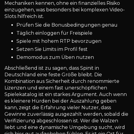
Mechaniken kennen, ohne ein finanzielles Risiko
einzugehen, was besonders bei komplexen Video-
Slots hilfreich ist.
Prüfen Sie die Bonusbedingungen genau
Täglich einloggen für Freispiele
Spiele mit hohem RTP bevorzugen
Setzen Sie Limits im Profil fest
Demomodus zum Üben nutzen
Abschließend ist zu sagen, dass Spinit in
Deutschland eine feste Größe bleibt. Die
Kombination aus Sicherheit durch renommierte
Lizenzen und einem fast unerschöpflichen
Spielekatalog ist ein starkes Argument. Auch wenn
es kleinere Hürden bei der Auszahlung geben
kann, zeigt die Erfahrung vieler Nutzer, dass
Gewinne zuverlässig ausgezahlt werden, sobald die
Verifizierung abgeschlossen ist. Wer die Walzen
liebt und eine dynamische Umgebung sucht, wird
sich hier gut aufgehoben fühlen. Es ist ein Ort für