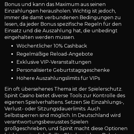
Bonus und kann das Maximum aus seinen
Einzahlungen herausholen. Wichtig ist jedoch,
immer die damit verbundenen Bedingungen zu
lesen, da jeder Bonus spezifische Regeln für den
Einsatz und die Auszahlung hat, die unbedingt
eingehalten werden müssen.
Wöchentlicher 10% Cashback
Regelmäßige Reload-Angebote
Exklusive VIP-Veranstaltungen
Personalisierte Geburtstagsgeschenke
Höhere Auszahlungslimits für VIPs
Ein oft übersehenes Thema ist der Spielerschutz.
Spinit Casino bietet diverse Tools zur Kontrolle des
eigenen Spielverhaltens. Setzen Sie Einzahlungs-,
Verlust- oder Sitzungsdauerlimits. Auch
Selbstsperren sind möglich. In Deutschland wird
verantwortungsbewusstes Spielen
großgeschrieben, und Spinit macht diese Optionen