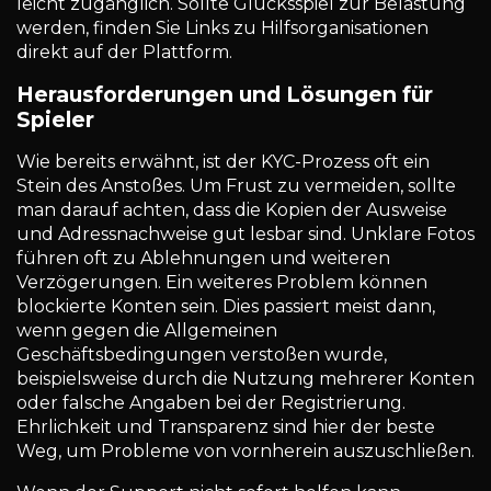
leicht zugänglich. Sollte Glücksspiel zur Belastung
werden, finden Sie Links zu Hilfsorganisationen
direkt auf der Plattform.
Herausforderungen und Lösungen für
Spieler
Wie bereits erwähnt, ist der KYC-Prozess oft ein
Stein des Anstoßes. Um Frust zu vermeiden, sollte
man darauf achten, dass die Kopien der Ausweise
und Adressnachweise gut lesbar sind. Unklare Fotos
führen oft zu Ablehnungen und weiteren
Verzögerungen. Ein weiteres Problem können
blockierte Konten sein. Dies passiert meist dann,
wenn gegen die Allgemeinen
Geschäftsbedingungen verstoßen wurde,
beispielsweise durch die Nutzung mehrerer Konten
oder falsche Angaben bei der Registrierung.
Ehrlichkeit und Transparenz sind hier der beste
Weg, um Probleme von vornherein auszuschließen.