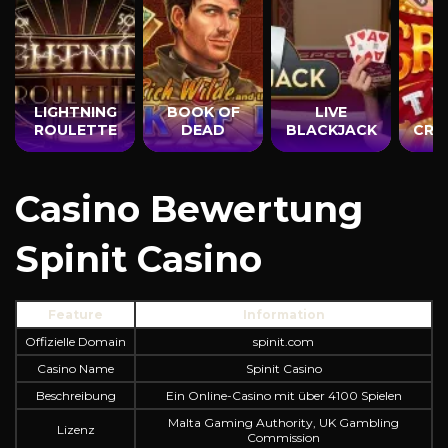
LIGHTNING
BOOK OF
LIVE
ROULETTE
DEAD
BLACKJACK
CRA
Casino Bewertung
Spinit Casino
Feature
Information
Offizielle Domain
spinit.com
Casino Name
Spinit Casino
Beschreibung
Ein Online-Casino mit über 4100 Spielen
Malta Gaming Authority, UK Gambling
Lizenz
Commission